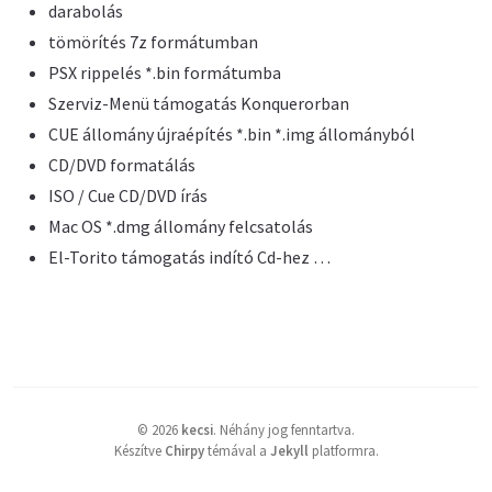
darabolás
tömörítés 7z formátumban
PSX rippelés *.bin formátumba
Szerviz-Menü támogatás Konquerorban
CUE állomány újraépítés *.bin *.img állományból
CD/DVD formatálás
ISO / Cue CD/DVD írás
Mac OS *.dmg állomány felcsatolás
El-Torito támogatás indító Cd-hez …
©
2026
kecsi
.
Néhány jog fenntartva.
Készítve
Chirpy
témával a
Jekyll
platformra.