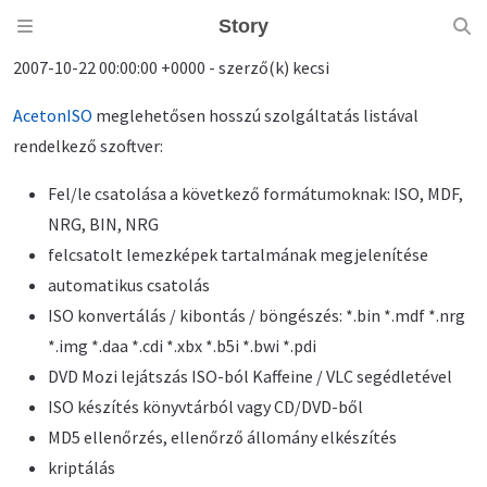
Story
2007-10-22 00:00:00 +0000 - szerző(k) kecsi
AcetonISO
meglehetősen hosszú szolgáltatás listával
rendelkező szoftver:
Fel/le csatolása a következő formátumoknak: ISO, MDF,
NRG, BIN, NRG
felcsatolt lemezképek tartalmának megjelenítése
automatikus csatolás
ISO konvertálás / kibontás / böngészés: *.bin *.mdf *.nrg
*.img *.daa *.cdi *.xbx *.b5i *.bwi *.pdi
DVD Mozi lejátszás ISO-ból Kaffeine / VLC segédletével
ISO készítés könyvtárból vagy CD/DVD-ből
MD5 ellenőrzés, ellenőrző állomány elkészítés
kriptálás