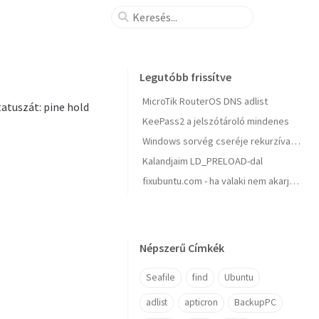
Legutóbb frissítve
MicroTik RouterOS DNS adlist
tatuszát: pine hold
KeePass2 a jelszótároló mindenes
Windows sorvég cseréje rekurzívan, parancssorból
Kalandjaim LD_PRELOAD-dal
fixubuntu.com - ha valaki nem akarja, hogy a Canonical figyelje minden billentyűzet leütésedet leütésedet
Népszerű Címkék
Seafile
find
Ubuntu
adlist
apticron
BackupPC