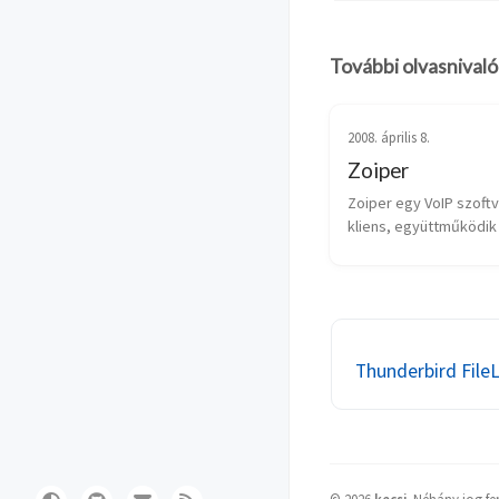
További olvasnivaló
2008. április 8.
Zoiper
Zoiper egy VoIP szoftv
kliens, együttműködik 
és SIP kompatibilis IP-a
kommunkációs rendsze
Letölthető egy ingyene
is. A Zoiper 2.0 IAX & SI
szoftveres (ip)telef...
Thunderbird FileL