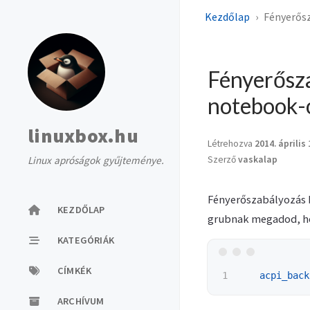
Kezdőlap
Fényerősz
Fényerősza
notebook-
linuxbox.hu
Létrehozva
2014. április 
Linux apróságok gyűjteménye.
Szerző
vaskalap
Fényerőszabályozás 
KEZDŐLAP
grubnak megadod, h
KATEGÓRIÁK
CÍMKÉK
acpi_back
ARCHÍVUM