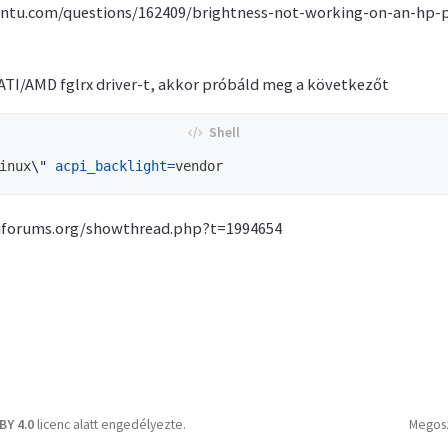
buntu.com/questions/162409/brightness-not-working-on-an-hp-p
ATI/AMD fglrx driver-t, akkor próbáld meg a következőt
inux
\"
acpi_backlight
=
tuforums.org/showthread.php?t=1994654
BY 4.0
licenc alatt engedélyezte.
Megos