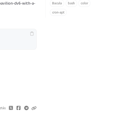
avilion-dv6-with-a-
Bacula
bash
color
cron-apt
ztás