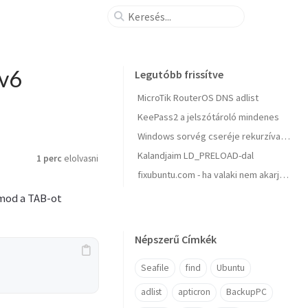
dv6
Legutóbb frissítve
MicroTik RouterOS DNS adlist
KeePass2 a jelszótároló mindenes
Windows sorvég cseréje rekurzívan, parancssorból
Kalandjaim LD_PRELOAD-dal
1 perc
elolvasni
fixubuntu.com - ha valaki nem akarja, hogy a Canonical figyelje minden billentyűzet leütésedet leütésedet
mod a TAB-ot
Népszerű Címkék
Seafile
find
Ubuntu
adlist
apticron
BackupPC