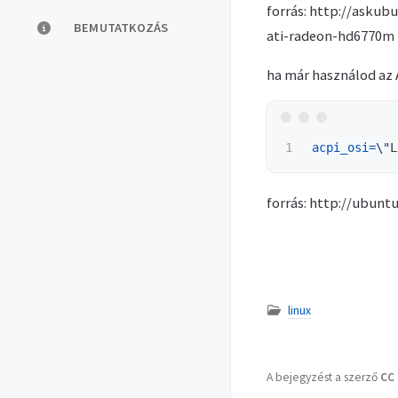
forrás: http://asku
BEMUTATKOZÁS
ati-radeon-hd6770m
ha már használod az 
acpi_osi
=
\"
L
forrás: http://ubun
linux
A bejegyzést a szerző
CC 