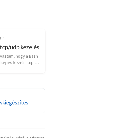
 7.
tcp/udp kezelés
vastam, hogy a Bash 
 képes kezelni tcp és 
atokat (socketen 
 Kicsit utánajártam a 
gy találtam egy 
írást (igaz angol 
 ...
évkiegészítés!