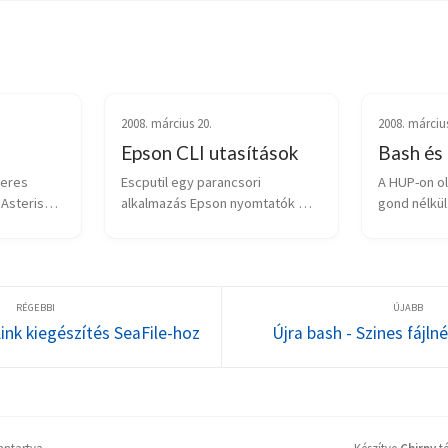
2008. március 20.
2008. március
Epson CLI utasítások
Bash és 
eres 
Escputil egy parancsori 
A HUP-on ol
Asterisk 
alkalmazás Epson nyomtatók 
gond nélkül
lapú 
kezeléséhez.  Néhány példa 
udp kapcsol
rekkel. 
mire lehet használni. Pl. tinta 
keresztül). 
s verzió 
szint lekérdezés escputil -i -u -r 
dolognak, í
P 
/dev/usb/lp0 tisztítás: escputil -c 
nagyon jó le
-u -r /dev/usb/l...
nyelven), ami
ink kiegészítés SeaFile-hoz
Újra bash - Szines fájln