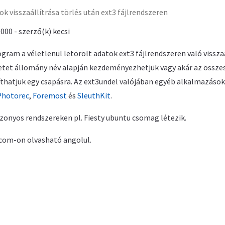
k visszaállítrása törlés után ext3 fájlrendszeren
000 - szerző(k) kecsi
ram a véletlenül letörölt adatok ext3 fájlrendszeren való vissza
tet állomány név alapján kezdeményezhetjük vagy akár az összes 
líthatjuk egy csapásra. Az ext3undel valójában egyéb alkalmazáso
Photorec
,
Foremost
és
SleuthKit
.
izonyos rendszereken pl. Fiesty ubuntu csomag létezik.
.com-on olvasható angolul.