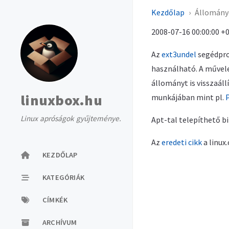
Kezdőlap
Állományo
2008-07-16 00:00:00 +0
Az
ext3undel
segédprog
használható. A művele
állományt is visszaál
linuxbox.hu
munkájában mint pl.
Linux apróságok gyűjteménye.
Apt-tal telepíthető b
Az
eredeti cikk
a linux
KEZDŐLAP
KATEGÓRIÁK
CÍMKÉK
ARCHÍVUM