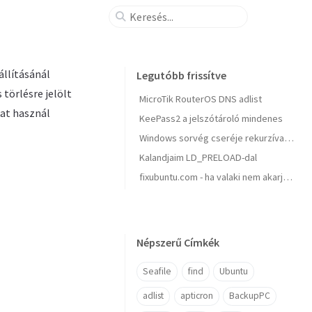
állításánál
Legutóbb frissítve
törlésre jelölt
MicroTik RouterOS DNS adlist
kat használ
KeePass2 a jelszótároló mindenes
Windows sorvég cseréje rekurzívan, parancssorból
Kalandjaim LD_PRELOAD-dal
fixubuntu.com - ha valaki nem akarja, hogy a Canonical figyelje minden billentyűzet leütésedet leütésedet
Népszerű Címkék
Seafile
find
Ubuntu
adlist
apticron
BackupPC