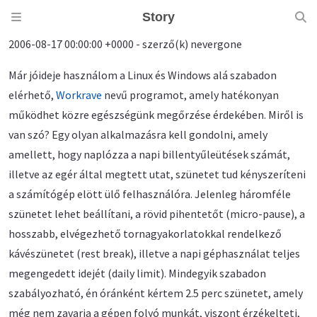
Story
2006-08-17 00:00:00 +0000 - szerző(k) nevergone
Már jóideje használom a Linux és Windows alá szabadon
elérhető,
Workrave
nevű programot, amely hatékonyan
működhet közre egészségünk megőrzése érdekében. Miről is
van szó? Egy olyan alkalmazásra kell gondolni, amely
amellett, hogy naplózza a napi billentyűleütések számát,
illetve az egér által megtett utat, szünetet tud kényszeríteni
a számítógép elött ülő felhasználóra. Jelenleg háromféle
szünetet lehet beállítani, a rövid pihentetőt (micro-pause), a
hosszabb, elvégezhető tornagyakorlatokkal rendelkező
kávészünetet (rest break), illetve a napi géphasználat teljes
megengedett idejét (daily limit). Mindegyik szabadon
szabályozható, én óránként kértem 2.5 perc szünetet, amely
még nem zavarja a gépen folyó munkát, viszont érzékelteti,