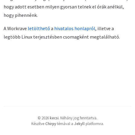
hogy adott esetben milyen gyorsan telnek el órák anélkül,
hogy pihennénk.
A Workrave
letölthető
a
hivatalos honlapról
, illetve a
legtöbb Linux terjesztésben csomagként megtalálható.
©
2026
kecsi
.
Néhány jog fenntartva.
Készítve
Chirpy
témával a
Jekyll
platformra.